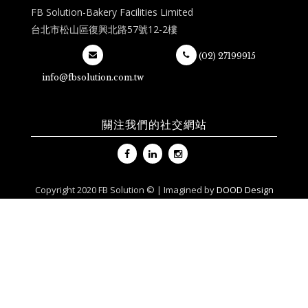
FB Solution-Bakery Facilities Limited
台北市松山區復興北路57號12-2樓
(02) 27199915
info@fbsolution.com.tw
關注我們的社交網站
Copyright 2020 FB Solution © | Imagined by
DOOD Design