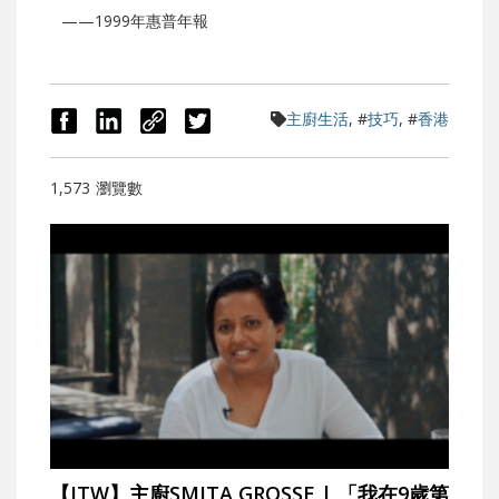
——1999年惠普年報
主廚生活
, #
技巧
, #
香港
1,573
瀏覽數
【ITW】主廚SMITA GROSSE | 「我在9歲第