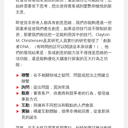
始終需要坐下思考，想出使得賓客感到驚艷和愉悅的新
主意。
即使並非所有人都具有創意思維，我們亦能夠透過一些
因素來促使我們產生創意，如果這些技巧並不限制於廚
房，那麼我們相信您一定能利用其中的技巧。Clayton
M. Christensen及其研究人員實行的研究發現了「創新
者DNA」（有時間的話可以閱讀這本床頭書！）。他
們的發現結果是：形成創意的能力並不僅僅是思維的一
項功能，還是能夠優化大腦進行探索的五大行為之功
能：
聯繫
：在不相關領域之疑問、問題或想法之間建立
聯繫
詢問
：提出問題，質詢常識
觀察
：審查客戶、供應商和競爭者的行為，發現做
事新方式
互動
：與擁有不同想法和觀點的人們會面
實驗
：構建互動體驗，倡導非傳統回應，促進新洞
見的誕生
當然，這五大技巧需要長期實行。短時的嘗試無法創造