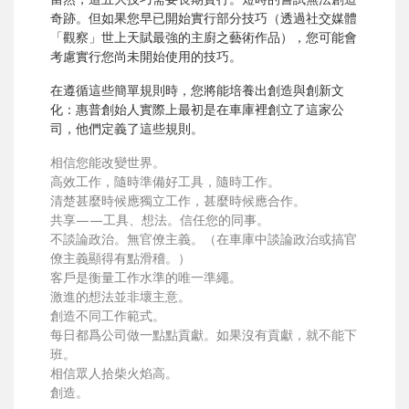
奇跡。但如果您早已開始實行部分技巧（透過社交媒體
「觀察」世上天賦最強的主廚之藝術作品），您可能會
考慮實行您尚未開始使用的技巧。
在遵循這些簡單規則時，您將能培養出創造與創新文
化：惠普創始人實際上最初是在車庫裡創立了這家公
司，他們定義了這些規則。
相信您能改變世界。
高效工作，隨時準備好工具，隨時工作。
清楚甚麼時候應獨立工作，甚麼時候應合作。
共享——工具、想法。信任您的同事。
不談論政治。無官僚主義。（在車庫中談論政治或搞官
僚主義顯得有點滑稽。）
客戶是衡量工作水準的唯一準繩。
激進的想法並非壞主意。
創造不同工作範式。
每日都爲公司做一點點貢獻。如果沒有貢獻，就不能下
班。
相信眾人拾柴火焰高。
創造。