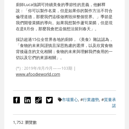
廚師Luca強調可持續美食的季節性的意義，他解釋
說：「你可以製作名菜，但是如果你的製作方法不符合
倫理道德，那麼我們這樣做將毀掉整個世界。」季節是
我們開發菜餚的導向。如果我想製作蘆筍菜餚，但是現
在是8月份，那麼我會把這個想法留到春天」。
採訪超過15位全世界各地的廚師，《美食》雜誌認為，
「食物的未來與謹慎且深思熟慮的選擇，以及欣賞食物
背後蘊含的文化相關；食物的未來與理解我們食用的一
切以及它們的來源相關」。
(*) : 2019年/8月/9月——103期 |
www.afoodieworld.com
市場重心
, #
行業趨勢
, #
質量承
諾
1,752
瀏覽數