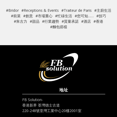
#Bridor
#Receptions & Events
#Traiteur de Paris
#主廚生活
#前菜
#創意
#市場重心
#忙碌生活
#您可知……
#技巧
#朱古力
#甜品
#行業趨勢
#質量承諾
#酒店
#香港
#麵包搭檔
地址
FB Solution-
香港新界 荃灣德士古道
220-248號荃灣工業中心20樓2001室